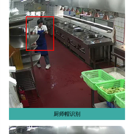
厨师帽识别