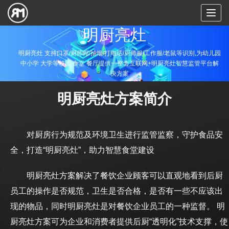
Toggl
naviga
明厨亮灶
明厨亮灶 支持口罩/厨师帽/抽烟/打电话/厨师服/工作服/老鼠等识别,为幼儿园
中小学 大学等校园,食堂 餐厅提供一整套互联网+明厨亮灶智慧监管平台解
决方案
明厨亮灶方案简介
对厨房行为规范及环境卫生进行监管监察，守护食品安
全，打造“明厨亮灶”，助力智慧食堂建设
明厨亮灶方案解决了餐饮企业顾客可以直观地看到后厨
员工的操作是否规范，卫生是否合格，是否有一些不应该出
现的物品，同时明厨亮灶是对餐饮企业员工的一种监督。 明
厨亮灶方案可为企业和消费者提供后厨“透明化”技术支撑，使