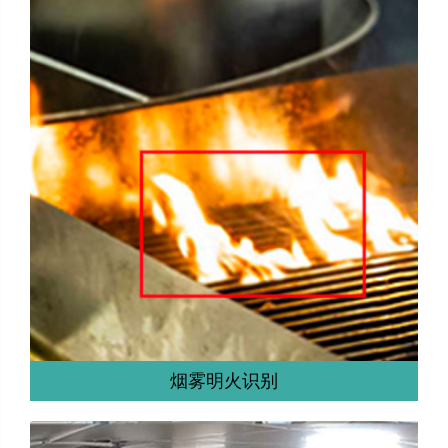
烟雾明火识别